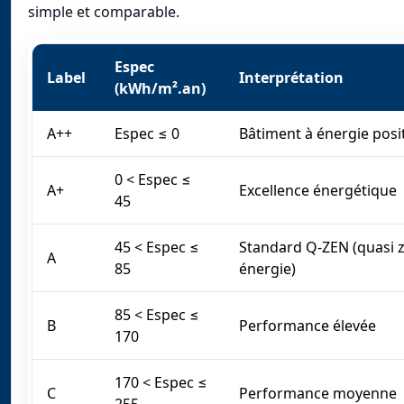
simple et comparable.
Espec
Label
Interprétation
(kWh/m².an)
A++
Espec ≤ 0
Bâtiment à énergie posi
0 < Espec ≤
A+
Excellence énergétique
45
45 < Espec ≤
Standard Q-ZEN (quasi 
A
85
énergie)
85 < Espec ≤
B
Performance élevée
170
170 < Espec ≤
C
Performance moyenne
255