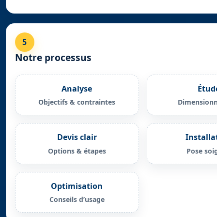
5
Notre processus
Analyse
Étud
Objectifs & contraintes
Dimension
Devis clair
Installa
Options & étapes
Pose soi
Optimisation
Conseils d’usage