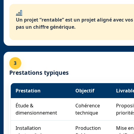
Un projet “rentable” est un projet aligné avec vos
pas un chiffre générique.
3
Prestations typiques
Prestation
Objectif
Livrabl
Étude &
Cohérence
Proposit
dimensionnement
technique
priorité
Installation
Production
Mise en