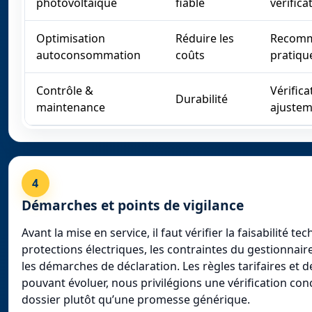
photovoltaïque
fiable
vérifica
Optimisation
Réduire les
Recomm
autoconsommation
coûts
pratiqu
Contrôle &
Vérifica
Durabilité
maintenance
ajustem
4
Démarches et points de vigilance
Avant la mise en service, il faut vérifier la faisabilité tec
protections électriques, les contraintes du gestionnair
les démarches de déclaration. Les règles tarifaires et
pouvant évoluer, nous privilégions une vérification con
dossier plutôt qu’une promesse générique.